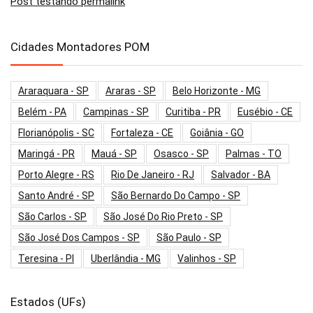
Post testando permalink
Cidades Montadores POM
Araraquara - SP
Araras - SP
Belo Horizonte - MG
Belém - PA
Campinas - SP
Curitiba - PR
Eusébio - CE
Florianópolis - SC
Fortaleza - CE
Goiânia - GO
Maringá - PR
Mauá - SP
Osasco - SP
Palmas - TO
Porto Alegre - RS
Rio De Janeiro - RJ
Salvador - BA
Santo André - SP
São Bernardo Do Campo - SP
São Carlos - SP
São José Do Rio Preto - SP
São José Dos Campos - SP
São Paulo - SP
Teresina - PI
Uberlândia - MG
Valinhos - SP
Estados (UFs)