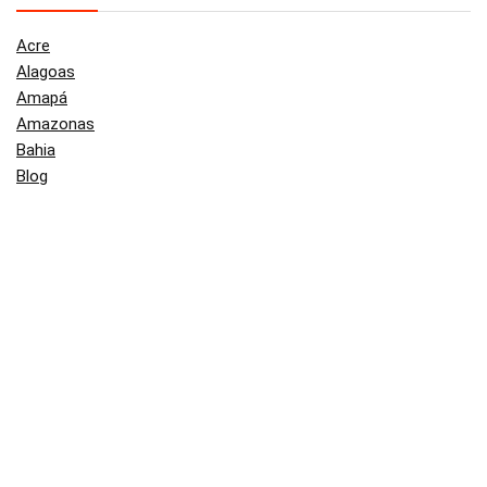
Acre
Alagoas
Amapá
Amazonas
Bahia
Blog
Brasil
Ceará
Distrito Federal
Espírito Santo
Goiás
Maranhão
Mato Grosso
Mato Grosso do Sul
Minas Gerais
Pará
Paraíba