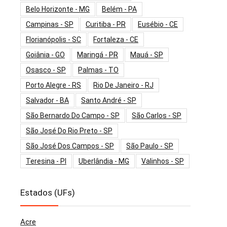
Belo Horizonte - MG
Belém - PA
Campinas - SP
Curitiba - PR
Eusébio - CE
Florianópolis - SC
Fortaleza - CE
Goiânia - GO
Maringá - PR
Mauá - SP
Osasco - SP
Palmas - TO
Porto Alegre - RS
Rio De Janeiro - RJ
Salvador - BA
Santo André - SP
São Bernardo Do Campo - SP
São Carlos - SP
São José Do Rio Preto - SP
São José Dos Campos - SP
São Paulo - SP
Teresina - PI
Uberlândia - MG
Valinhos - SP
Estados (UFs)
Acre