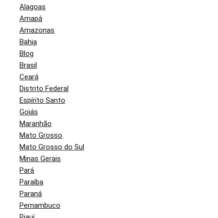
Alagoas
Amapá
Amazonas
Bahia
Blog
Brasil
Ceará
Distrito Federal
Espírito Santo
Goiás
Maranhão
Mato Grosso
Mato Grosso do Sul
Minas Gerais
Pará
Paraíba
Paraná
Pernambuco
Piauí