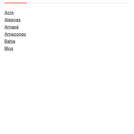
Acre
Alagoas
Amapá
Amazonas
Bahia
Blog
Brasil
Ceará
Distrito Federal
Espírito Santo
Goiás
Maranhão
Mato Grosso
Mato Grosso do Sul
Minas Gerais
Pará
Paraíba