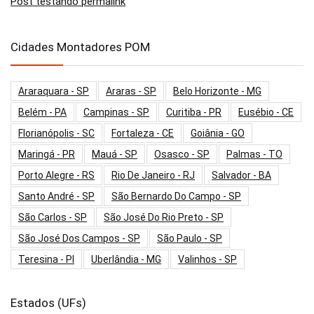
Post testando permalink
Cidades Montadores POM
Araraquara - SP
Araras - SP
Belo Horizonte - MG
Belém - PA
Campinas - SP
Curitiba - PR
Eusébio - CE
Florianópolis - SC
Fortaleza - CE
Goiânia - GO
Maringá - PR
Mauá - SP
Osasco - SP
Palmas - TO
Porto Alegre - RS
Rio De Janeiro - RJ
Salvador - BA
Santo André - SP
São Bernardo Do Campo - SP
São Carlos - SP
São José Do Rio Preto - SP
São José Dos Campos - SP
São Paulo - SP
Teresina - PI
Uberlândia - MG
Valinhos - SP
Estados (UFs)